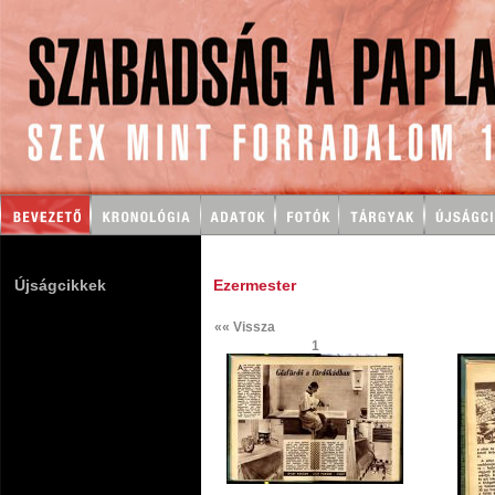
Újságcikkek
Ezermester
«« Vissza
1